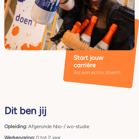
Start jouw
carrière
Als een echte doen'r!
Dit ben jij
Opleiding:
Afgeronde hbo-/ wo-studie
Werkervaring:
0 tot 2 jaar