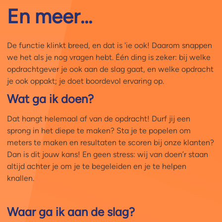
En meer...
De functie klinkt breed, en dat is 'ie ook! Daarom snappen
we het als je nog vragen hebt. Één ding is zeker: bij welke
opdrachtgever je ook aan de slag gaat, en welke opdracht
je ook oppakt; je doet boordevol ervaring op.
Wat ga ik doen?
Dat hangt helemaal af van de opdracht! Durf jij een
sprong in het diepe te maken? Sta je te popelen om
meters te maken en resultaten te scoren bij onze klanten?
Dan is dit jouw kans! En geen stress: wij van doen’r staan
altijd achter je om je te begeleiden en je te helpen
knallen.
Waar ga ik aan de slag?