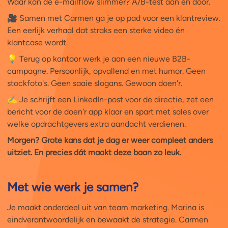
Waar kan de e-mailflow slimmer? A/B-test aan en door.
🎥 Samen met Carmen ga je op pad voor een klantreview.
Een eerlijk verhaal dat straks een sterke video én
klantcase wordt.
💡 Terug op kantoor werk je aan een nieuwe B2B-
campagne. Persoonlijk, opvallend en met humor. Geen
stockfoto's. Geen saaie slogans. Gewoon doen'r.
✍️ Je schrijft een LinkedIn-post voor de directie, zet een
bericht voor de doen'r app klaar en spart met sales over
welke opdrachtgevers extra aandacht verdienen.
Morgen? Grote kans dat je dag er weer compleet anders
uitziet. En precies dát maakt deze baan zo leuk.
Met wie werk je samen?
Je maakt onderdeel uit van team marketing. Marina is
eindverantwoordelijk en bewaakt de strategie. Carmen