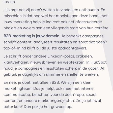
lossen.
Jij zorgt dat zij doen'r weten te vinden én onthouden. En
misschien is dat nog wel het mooiste aan deze baan: met
jouw marketing help je indirect ook net afgestudeerde
hbo'ers en wo'ers aan een vliegende start van hun carrière.
B2B-marketing is jouw domein.
Je bedenkt campagnes,
schrijft content, analyseert resultaten en zorgt dat doen'r
top-of-mind blijft bij de juiste opdrachtgevers.
Je schrijft onder andere LinkedIn-posts, artikelen,
klantverhalen, nieuwsbrieven en webteksten. In HubSpot
houd je campagnes en resultaten scherp in de gaten. AI
gebruik je dagelijks om slimmer en sneller te werken.
En nee, je doet niet alleen B2B. We zijn een klein
marketingteam. Dus je helpt ook mee met interne
communicatie, berichten voor de doen'r app, social
content en andere marketingprojecten. Zie je iets wat
beter kan? Dan pak je het gewoon op.